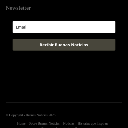
Newsletter
Recibir Buenas Noticias
Html code here! Replace this with any non empty raw html
code and that's it.
© Copyright - Buenas Noticias 2026
Home
Sobre Buenas Noticias
Noticias
Historias que Inspiran