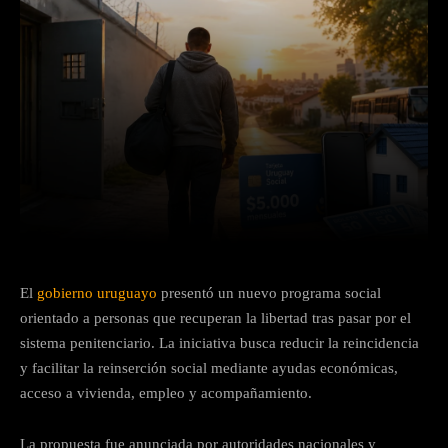
Facebook
X
Pinterest
Wha
El
gobierno uruguayo
presentó un nuevo programa social
orientado a personas que recuperan la libertad tras pasar por el
sistema penitenciario. La iniciativa busca reducir la reincidencia
y facilitar la reinserción social mediante ayudas económicas,
acceso a vivienda, empleo y acompañamiento.
La propuesta fue anunciada por autoridades nacionales y