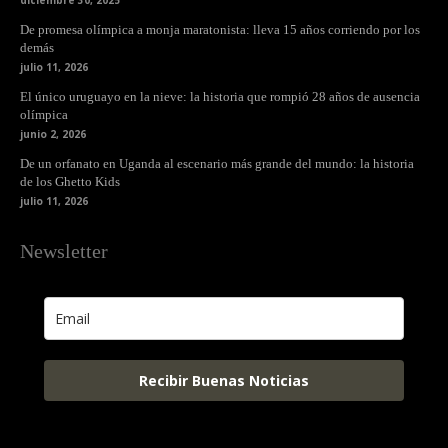
diciembre 30, 2025
De promesa olímpica a monja maratonista: lleva 15 años corriendo por los
demás
julio 11, 2026
El único uruguayo en la nieve: la historia que rompió 28 años de ausencia
olímpica
junio 2, 2026
De un orfanato en Uganda al escenario más grande del mundo: la historia
de los Ghetto Kids
julio 11, 2026
Newsletter
Recibir Buenas Noticias