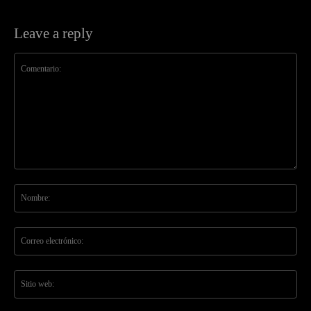
Leave a reply
Comentario:
No
Co
ele
Sit
we