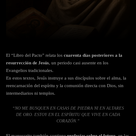
Facebook
X
Pinterest
Wha
El “Libro del Pacto” relata los
cuarenta días posteriores a la
resurrección de Jesús
, un periodo casi ausente en los
Evangelios tradicionales.
En estos textos, Jesús instruye a sus discípulos sobre el alma, la
reencarnación del espíritu y la comunión directa con Dios, sin
intermediarios ni templos.
“NO ME BUSQUEN EN CASAS DE PIEDRA NI EN ALTARES
DE ORO. ESTOY EN EL ESPÍRITU QUE VIVE EN CADA
CORAZÓN.”
El manuscrito también contiene
profecías sobre el futuro
, en las