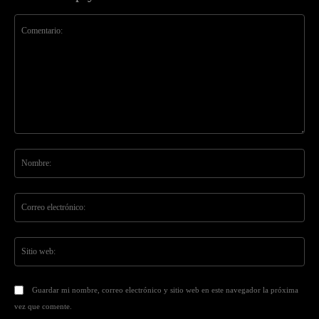
Comentario:
No
Co
ele
Sit
we
Guardar mi nombre, correo electrónico y sitio web en este navegador la próxima
vez que comente.