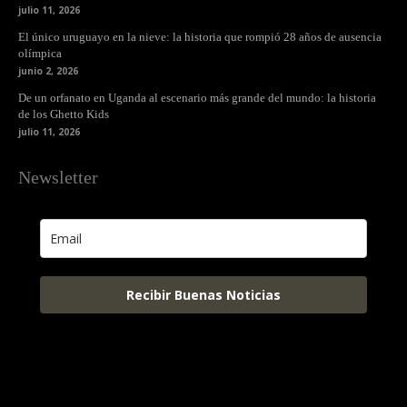
julio 11, 2026
El único uruguayo en la nieve: la historia que rompió 28 años de ausencia
olímpica
junio 2, 2026
De un orfanato en Uganda al escenario más grande del mundo: la historia
de los Ghetto Kids
julio 11, 2026
Newsletter
Recibir Buenas Noticias
Html code here! Replace this with any non empty raw html
code and that's it.