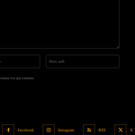
Correo
Sitio
electrónico:
web:
próxima vez que comente.
Facebook
Instagram
RSS
X