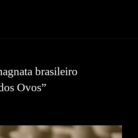
nas Noticias
Noticias
Historias que Inspiran
Eventos y Acti
agnata brasileiro
dos Ovos”