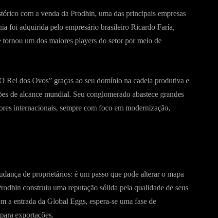
stórico com a venda da Prodhin, uma das principais empresas
 foi adquirida pelo empresário brasileiro Ricardo Faría,
e tornou um dos maiores players do setor por meio de
 “O Rei dos Ovos” graças ao seu domínio na cadeia produtiva e
ões de alcance mundial. Seu conglomerado abastece grandes
idores internacionais, sempre com foco em modernização,
ança de proprietários: é um passo que pode alterar o mapa
rodhin construiu uma reputação sólida pela qualidade de seus
om a entrada da Global Eggs, espera-se uma fase de
para exportações.